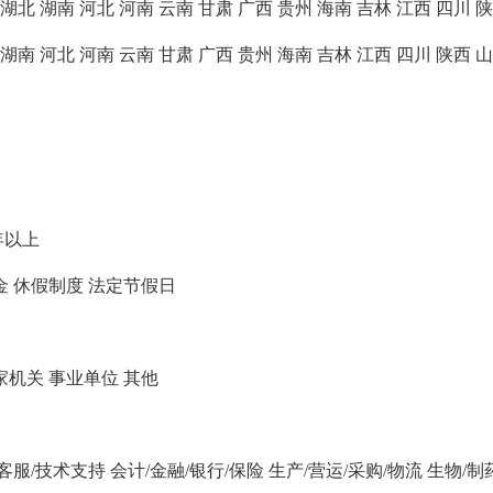
湖北
湖南
河北
河南
云南
甘肃
广西
贵州
海南
吉林
江西
四川
陕
湖南
河北
河南
云南
甘肃
广西
贵州
海南
吉林
江西
四川
陕西
山
年以上
金
休假制度
法定节假日
家机关
事业单位
其他
/客服/技术支持
会计/金融/银行/保险
生产/营运/采购/物流
生物/制