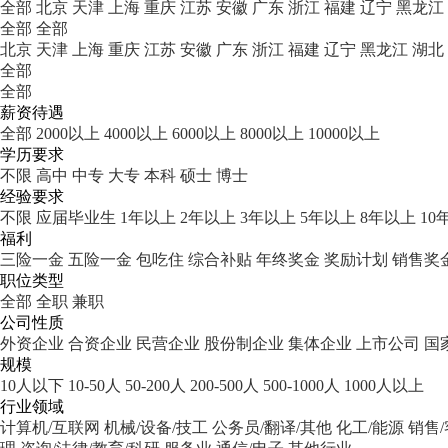
全部
北京
天津
上海
重庆
江苏
安徽
广东
浙江
福建
辽宁
黑龙江
全部
全部
北京
天津
上海
重庆
江苏
安徽
广东
浙江
福建
辽宁
黑龙江
湖北
全部
全部
薪资待遇
全部
2000以上
4000以上
6000以上
8000以上
10000以上
学历要求
不限
高中
中专
大专
本科
硕士
博士
经验要求
不限
应届毕业生
1年以上
2年以上
3年以上
5年以上
8年以上
10
福利
三险一金
五险一金
包吃住
综合补贴
年终奖金
奖励计划
销售奖
职位类型
全部
全职
兼职
公司性质
外资企业
合资企业
民营企业
股份制企业
集体企业
上市公司
国
规模
10人以下
10-50人
50-200人
200-500人
500-1000人
1000人以上
行业领域
计算机/互联网
机械/设备/技工
公务员/翻译/其他
化工/能源
销售