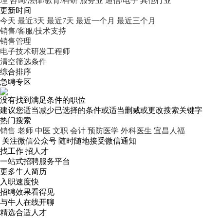
理
咨询/法律/教育/科研
服务业
通信/电子
其他行业
更新时间
今天
最近3天
最近7天
最近一个月
最近三个月
销售/客服/技术支持
销售管理
电子技术研发工程师
清空筛选条件
综合排序
急聘专区
没有找到满足条件的职位
建议您适当减少已选择的条件或适当删减或更改搜索关键字
热门搜索
销售
老师
中医
文职
会计
预防医学
外科医生
宜昌人福
关注微信公众号
随时随地接受微信通知
找工作 招人才
一站式招聘服务平台
更多牛人简历
入职速度快
招聘效果看得见
与牛人在线开聊
精选合适人才