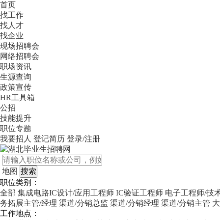
首页
找工作
找人才
找企业
现场招聘会
网络招聘会
职场资讯
生源查询
政策宣传
HR工具箱
公招
技能提升
职位专题
我要招人
登记简历
登录/注册
地图
职位类别：
全部
集成电路IC设计/应用工程师
IC验证工程师
电子工程师/技
务拓展主管/经理
渠道/分销总监
渠道/分销经理
渠道/分销主管
大
工作地点：