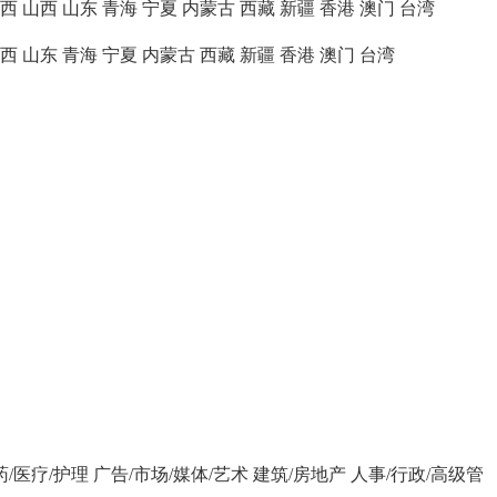
西
山西
山东
青海
宁夏
内蒙古
西藏
新疆
香港
澳门
台湾
西
山东
青海
宁夏
内蒙古
西藏
新疆
香港
澳门
台湾
药/医疗/护理
广告/市场/媒体/艺术
建筑/房地产
人事/行政/高级管