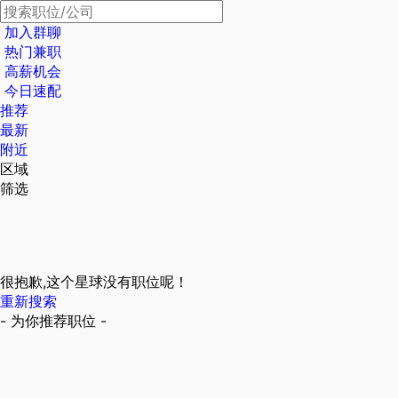
加入群聊
热门兼职
高薪机会
今日速配
推荐
最新
附近
区域
筛选
很抱歉,这个星球没有职位呢！
重新搜索
- 为你推荐职位 -