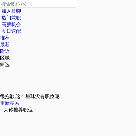
加入群聊
热门兼职
高薪机会
今日速配
推荐
最新
附近
区域
筛选
很抱歉,这个星球没有职位呢！
重新搜索
- 为你推荐职位 -