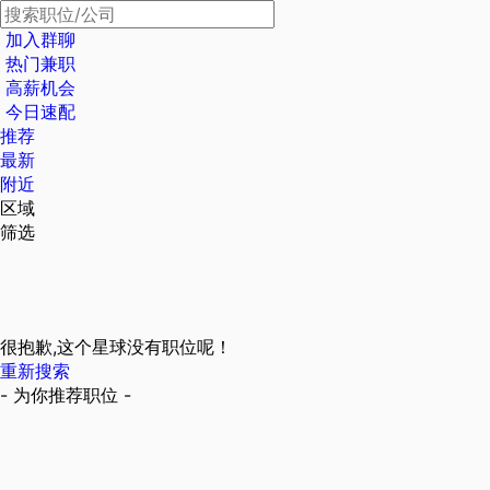
加入群聊
热门兼职
高薪机会
今日速配
推荐
最新
附近
区域
筛选
很抱歉,这个星球没有职位呢！
重新搜索
- 为你推荐职位 -