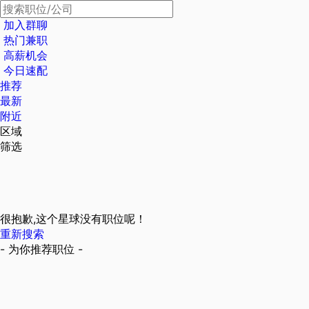
加入群聊
热门兼职
高薪机会
今日速配
推荐
最新
附近
区域
筛选
很抱歉,这个星球没有职位呢！
重新搜索
- 为你推荐职位 -