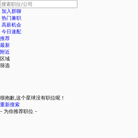
加入群聊
热门兼职
高薪机会
今日速配
推荐
最新
附近
区域
筛选
很抱歉,这个星球没有职位呢！
重新搜索
- 为你推荐职位 -