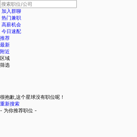
加入群聊
热门兼职
高薪机会
今日速配
推荐
最新
附近
区域
筛选
很抱歉,这个星球没有职位呢！
重新搜索
- 为你推荐职位 -