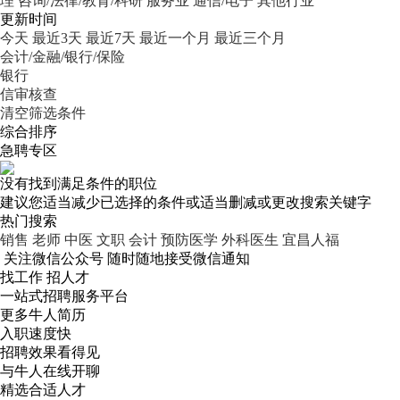
理
咨询/法律/教育/科研
服务业
通信/电子
其他行业
更新时间
今天
最近3天
最近7天
最近一个月
最近三个月
会计/金融/银行/保险
银行
信审核查
清空筛选条件
综合排序
急聘专区
没有找到满足条件的职位
建议您适当减少已选择的条件或适当删减或更改搜索关键字
热门搜索
销售
老师
中医
文职
会计
预防医学
外科医生
宜昌人福
关注微信公众号
随时随地接受微信通知
找工作 招人才
一站式招聘服务平台
更多牛人简历
入职速度快
招聘效果看得见
与牛人在线开聊
精选合适人才