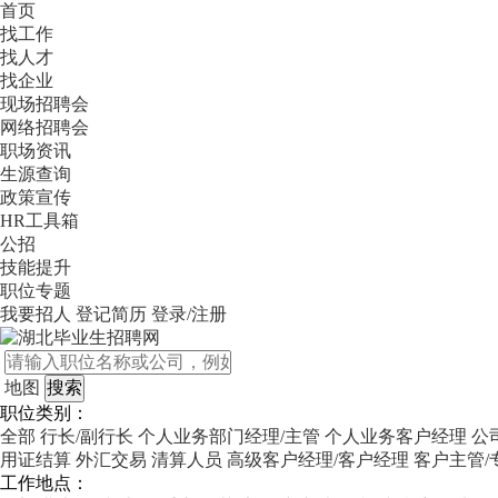
首页
找工作
找人才
找企业
现场招聘会
网络招聘会
职场资讯
生源查询
政策宣传
HR工具箱
公招
技能提升
职位专题
我要招人
登记简历
登录/注册
地图
职位类别：
全部
行长/副行长
个人业务部门经理/主管
个人业务客户经理
公
用证结算
外汇交易
清算人员
高级客户经理/客户经理
客户主管/
工作地点：