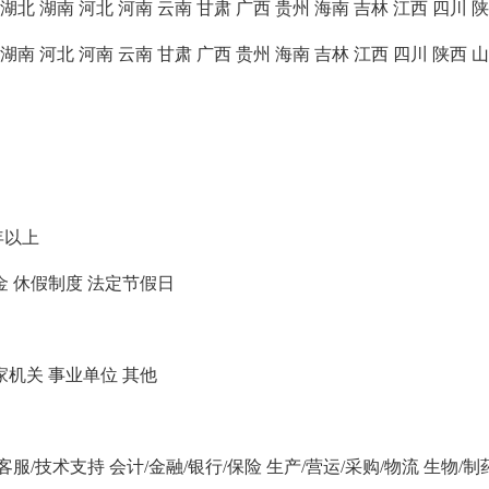
湖北
湖南
河北
河南
云南
甘肃
广西
贵州
海南
吉林
江西
四川
陕
湖南
河北
河南
云南
甘肃
广西
贵州
海南
吉林
江西
四川
陕西
山
年以上
金
休假制度
法定节假日
家机关
事业单位
其他
/客服/技术支持
会计/金融/银行/保险
生产/营运/采购/物流
生物/制