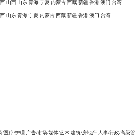
西
山西
山东
青海
宁夏
内蒙古
西藏
新疆
香港
澳门
台湾
西
山东
青海
宁夏
内蒙古
西藏
新疆
香港
澳门
台湾
药/医疗/护理
广告/市场/媒体/艺术
建筑/房地产
人事/行政/高级管