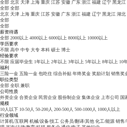
全部
北京
天津
上海
重庆
江苏
安徽
广东
浙江
福建
辽宁
黑龙江
全部
全部
北京
天津
上海
重庆
江苏
安徽
广东
浙江
福建
辽宁
黑龙江
湖北
全部
全部
薪资待遇
全部
2000以上
4000以上
6000以上
8000以上
10000以上
学历要求
不限
高中
中专
大专
本科
硕士
博士
经验要求
不限
应届毕业生
1年以上
2年以上
3年以上
5年以上
8年以上
10
福利
三险一金
五险一金
包吃住
综合补贴
年终奖金
奖励计划
销售奖
职位类型
全部
全职
兼职
公司性质
外资企业
合资企业
民营企业
股份制企业
集体企业
上市公司
国
规模
10人以下
10-50人
50-200人
200-500人
500-1000人
1000人以上
行业领域
计算机/互联网
机械/设备/技工
公务员/翻译/其他
化工/能源
销售