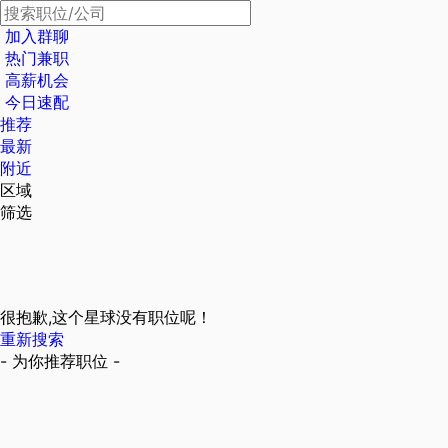
加入群聊
热门兼职
高薪机会
今日速配
推荐
最新
附近
区域
筛选
很抱歉,这个星球没有职位呢！
重新搜索
- 为你推荐职位 -