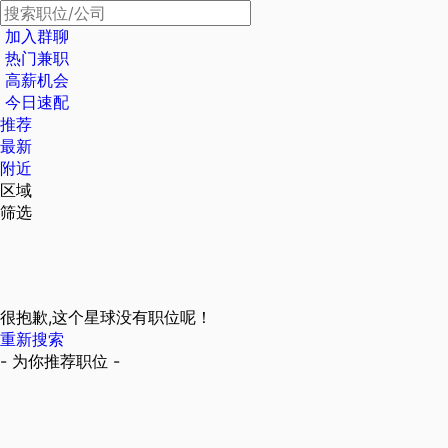
加入群聊
热门兼职
高薪机会
今日速配
推荐
最新
附近
区域
筛选
很抱歉,这个星球没有职位呢！
重新搜索
- 为你推荐职位 -