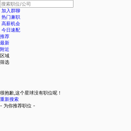
加入群聊
热门兼职
高薪机会
今日速配
推荐
最新
附近
区域
筛选
很抱歉,这个星球没有职位呢！
重新搜索
- 为你推荐职位 -