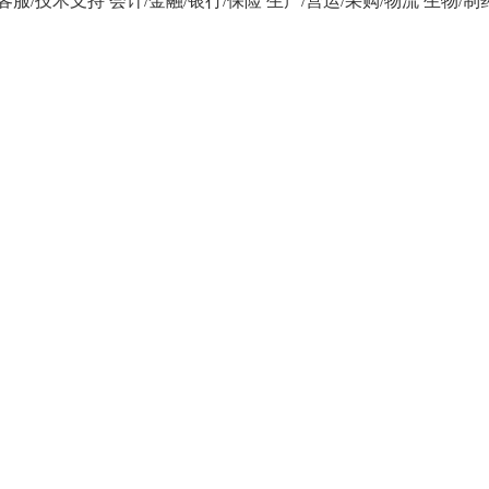
/客服/技术支持
会计/金融/银行/保险
生产/营运/采购/物流
生物/制