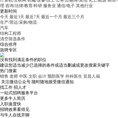
计算机/互联网
机械/设备/技工
公务员/翻译/其他
化工/能源
销售
理
咨询/法律/教育/科研
服务业
通信/电子
其他行业
更新时间
今天
最近3天
最近7天
最近一个月
最近三个月
生产/营运/采购/物流
汽车
结构工程师
清空筛选条件
综合排序
急聘专区
没有找到满足条件的职位
建议您适当减少已选择的条件或适当删减或更改搜索关键字
热门搜索
销售
老师
中医
文职
会计
预防医学
外科医生
宜昌人福
关注微信公众号
随时随地接受微信通知
找工作 招人才
一站式招聘服务平台
更多牛人简历
入职速度快
招聘效果看得见
与牛人在线开聊