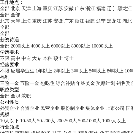
工作地点：
全部
北京
天津
上海
重庆
江苏
安徽
广东
浙江
福建
辽宁
黑龙江
全部
全部
北京
天津
上海
重庆
江苏
安徽
广东
浙江
福建
辽宁
黑龙江
湖北
全部
全部
薪资待遇
全部
2000以上
4000以上
6000以上
8000以上
10000以上
学历要求
不限
高中
中专
大专
本科
硕士
博士
经验要求
不限
应届毕业生
1年以上
2年以上
3年以上
5年以上
8年以上
10
福利
三险一金
五险一金
包吃住
综合补贴
年终奖金
奖励计划
销售奖
职位类型
全部
全职
兼职
公司性质
外资企业
合资企业
民营企业
股份制企业
集体企业
上市公司
国
规模
10人以下
10-50人
50-200人
200-500人
500-1000人
1000人以上
行业领域