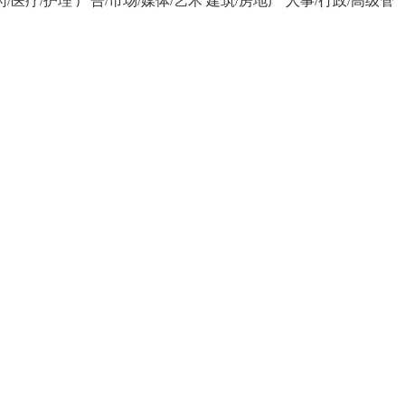
药/医疗/护理
广告/市场/媒体/艺术
建筑/房地产
人事/行政/高级管