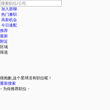
加入群聊
热门兼职
高薪机会
今日速配
推荐
最新
附近
区域
筛选
很抱歉,这个星球没有职位呢！
重新搜索
- 为你推荐职位 -