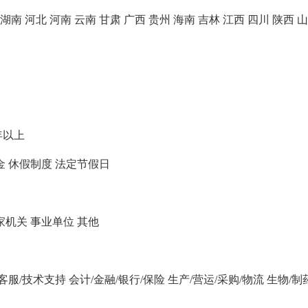
湖南
河北
河南
云南
甘肃
广西
贵州
海南
吉林
江西
四川
陕西
山
年以上
金
休假制度
法定节假日
家机关
事业单位
其他
/客服/技术支持
会计/金融/银行/保险
生产/营运/采购/物流
生物/制