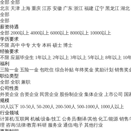
全部
全部
北京
天津
上海
重庆
江苏
安徽
广东
浙江
福建
辽宁
黑龙江
湖北
全部
全部
薪资待遇
全部
2000以上
4000以上
6000以上
8000以上
10000以上
学历要求
不限
高中
中专
大专
本科
硕士
博士
经验要求
不限
应届毕业生
1年以上
2年以上
3年以上
5年以上
8年以上
10
福利
三险一金
五险一金
包吃住
综合补贴
年终奖金
奖励计划
销售奖
职位类型
全部
全职
兼职
公司性质
外资企业
合资企业
民营企业
股份制企业
集体企业
上市公司
国
规模
10人以下
10-50人
50-200人
200-500人
500-1000人
1000人以上
行业领域
计算机/互联网
机械/设备/技工
公务员/翻译/其他
化工/能源
销售
理
咨询/法律/教育/科研
服务业
通信/电子
其他行业