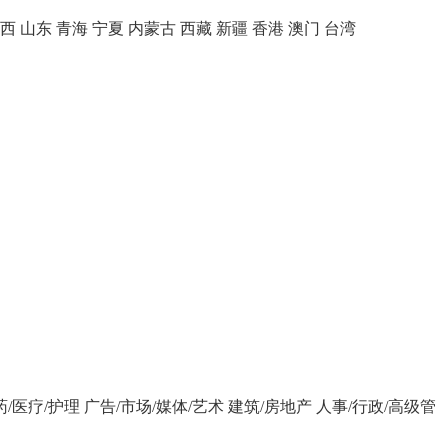
西
山东
青海
宁夏
内蒙古
西藏
新疆
香港
澳门
台湾
药/医疗/护理
广告/市场/媒体/艺术
建筑/房地产
人事/行政/高级管