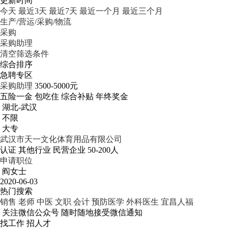
更新时间
今天
最近3天
最近7天
最近一个月
最近三个月
生产/营运/采购/物流
采购
采购助理
清空筛选条件
综合排序
急聘专区
采购助理
3500-5000元
五险一金
包吃住
综合补贴
年终奖金
湖北-武汉
不限
大专
武汉市天一文化体育用品有限公司
认证
其他行业
民营企业
50-200人
申请职位
阎女士
2020-06-03
热门搜索
销售
老师
中医
文职
会计
预防医学
外科医生
宜昌人福
关注微信公众号
随时随地接受微信通知
找工作 招人才