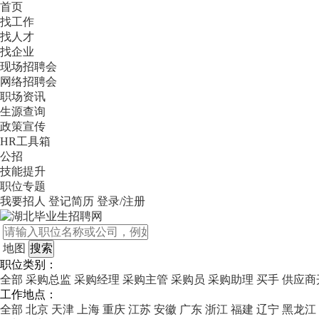
首页
找工作
找人才
找企业
现场招聘会
网络招聘会
职场资讯
生源查询
政策宣传
HR工具箱
公招
技能提升
职位专题
我要招人
登记简历
登录/注册
地图
职位类别：
全部
采购总监
采购经理
采购主管
采购员
采购助理
买手
供应商
工作地点：
全部
北京
天津
上海
重庆
江苏
安徽
广东
浙江
福建
辽宁
黑龙江