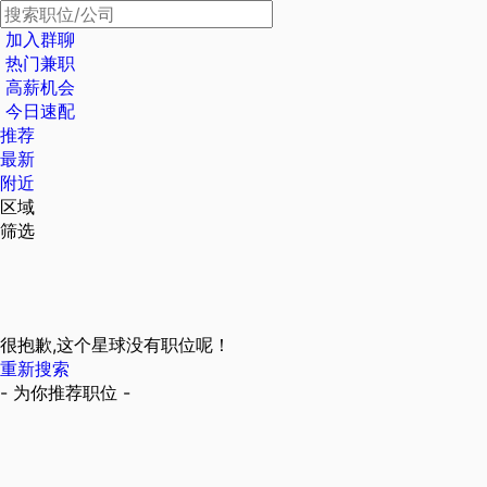
加入群聊
热门兼职
高薪机会
今日速配
推荐
最新
附近
区域
筛选
很抱歉,这个星球没有职位呢！
重新搜索
- 为你推荐职位 -