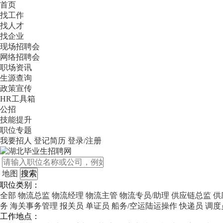
首页
找工作
找人才
找企业
现场招聘会
网络招聘会
职场资讯
生源查询
政策宣传
HR工具箱
公招
技能提升
职位专题
我要招人
登记简历
登录/注册
地图
职位类别：
全部
物流总监
物流经理
物流主管
物流专员/助理
供应链总监
供
务
海关事务管理
报关员
单证员
船务/空运陆运操作
快递员
调度
工作地点：