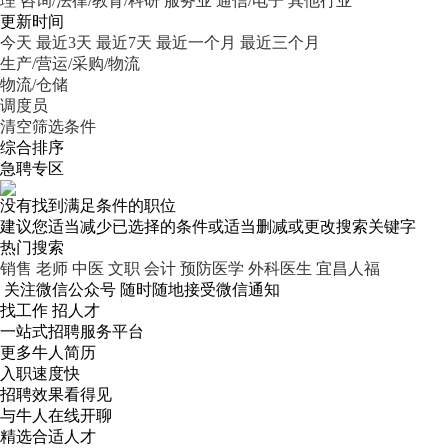
理
咨询/法律/教育/科研
服务业
通信/电子
其他行业
更新时间
今天
最近3天
最近7天
最近一个月
最近三个月
生产/营运/采购/物流
物流/仓储
调度员
清空筛选条件
综合排序
急聘专区
没有找到满足条件的职位
建议您适当减少已选择的条件或适当删减或更改搜索关键字
热门搜索
销售
老师
中医
文职
会计
预防医学
外科医生
宜昌人福
关注微信公众号
随时随地接受微信通知
找工作 招人才
一站式招聘服务平台
更多牛人简历
入职速度快
招聘效果看得见
与牛人在线开聊
精选合适人才