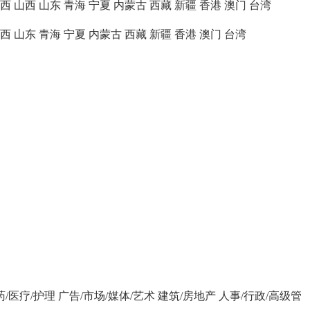
西
山西
山东
青海
宁夏
内蒙古
西藏
新疆
香港
澳门
台湾
西
山东
青海
宁夏
内蒙古
西藏
新疆
香港
澳门
台湾
药/医疗/护理
广告/市场/媒体/艺术
建筑/房地产
人事/行政/高级管