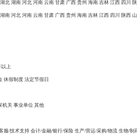
湖北
湖南
河北
河南
云南
甘肃
广西
贵州
海南
吉林
江西
四川
陕
湖南
河北
河南
云南
甘肃
广西
贵州
海南
吉林
江西
四川
陕西
山
年以上
金
休假制度
法定节假日
家机关
事业单位
其他
/客服/技术支持
会计/金融/银行/保险
生产/营运/采购/物流
生物/制