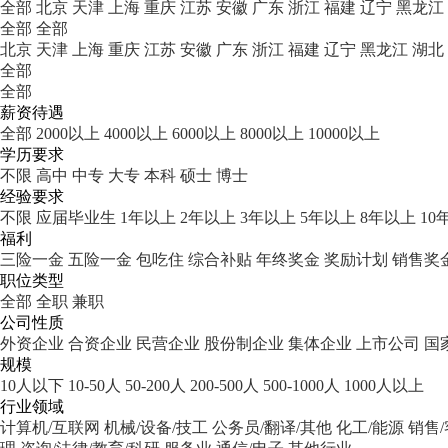
全部
北京
天津
上海
重庆
江苏
安徽
广东
浙江
福建
辽宁
黑龙江
全部
全部
北京
天津
上海
重庆
江苏
安徽
广东
浙江
福建
辽宁
黑龙江
湖北
全部
全部
薪资待遇
全部
2000以上
4000以上
6000以上
8000以上
10000以上
学历要求
不限
高中
中专
大专
本科
硕士
博士
经验要求
不限
应届毕业生
1年以上
2年以上
3年以上
5年以上
8年以上
10
福利
三险一金
五险一金
包吃住
综合补贴
年终奖金
奖励计划
销售奖
职位类型
全部
全职
兼职
公司性质
外资企业
合资企业
民营企业
股份制企业
集体企业
上市公司
国
规模
10人以下
10-50人
50-200人
200-500人
500-1000人
1000人以上
行业领域
计算机/互联网
机械/设备/技工
公务员/翻译/其他
化工/能源
销售