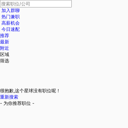
加入群聊
热门兼职
高薪机会
今日速配
推荐
最新
附近
区域
筛选
很抱歉,这个星球没有职位呢！
重新搜索
- 为你推荐职位 -