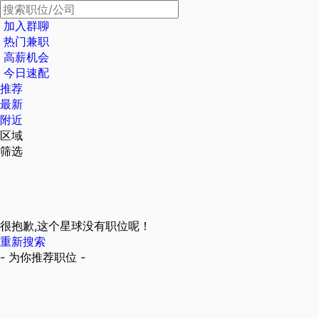
加入群聊
热门兼职
高薪机会
今日速配
推荐
最新
附近
区域
筛选
很抱歉,这个星球没有职位呢！
重新搜索
- 为你推荐职位 -