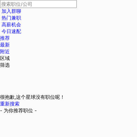
加入群聊
热门兼职
高薪机会
今日速配
推荐
最新
附近
区域
筛选
很抱歉,这个星球没有职位呢！
重新搜索
- 为你推荐职位 -