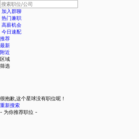
加入群聊
热门兼职
高薪机会
今日速配
推荐
最新
附近
区域
筛选
很抱歉,这个星球没有职位呢！
重新搜索
- 为你推荐职位 -