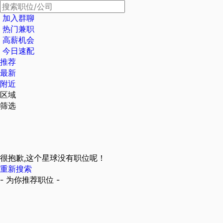
加入群聊
热门兼职
高薪机会
今日速配
推荐
最新
附近
区域
筛选
很抱歉,这个星球没有职位呢！
重新搜索
- 为你推荐职位 -