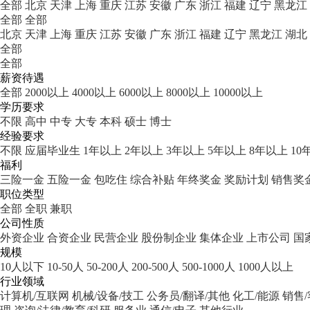
全部
北京
天津
上海
重庆
江苏
安徽
广东
浙江
福建
辽宁
黑龙江
全部
全部
北京
天津
上海
重庆
江苏
安徽
广东
浙江
福建
辽宁
黑龙江
湖北
全部
全部
薪资待遇
全部
2000以上
4000以上
6000以上
8000以上
10000以上
学历要求
不限
高中
中专
大专
本科
硕士
博士
经验要求
不限
应届毕业生
1年以上
2年以上
3年以上
5年以上
8年以上
10
福利
三险一金
五险一金
包吃住
综合补贴
年终奖金
奖励计划
销售奖
职位类型
全部
全职
兼职
公司性质
外资企业
合资企业
民营企业
股份制企业
集体企业
上市公司
国
规模
10人以下
10-50人
50-200人
200-500人
500-1000人
1000人以上
行业领域
计算机/互联网
机械/设备/技工
公务员/翻译/其他
化工/能源
销售