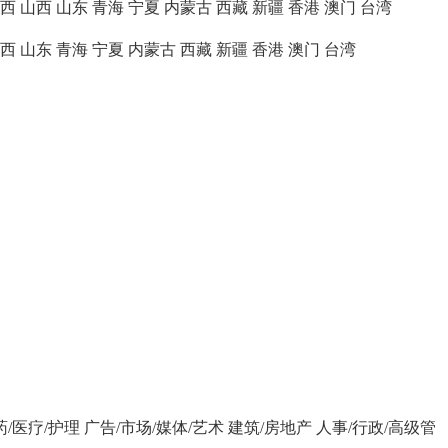
西
山西
山东
青海
宁夏
内蒙古
西藏
新疆
香港
澳门
台湾
西
山东
青海
宁夏
内蒙古
西藏
新疆
香港
澳门
台湾
药/医疗/护理
广告/市场/媒体/艺术
建筑/房地产
人事/行政/高级管