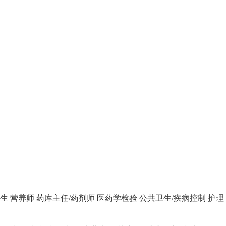
生
营养师
药库主任/药剂师
医药学检验
公共卫生/疾病控制
护理