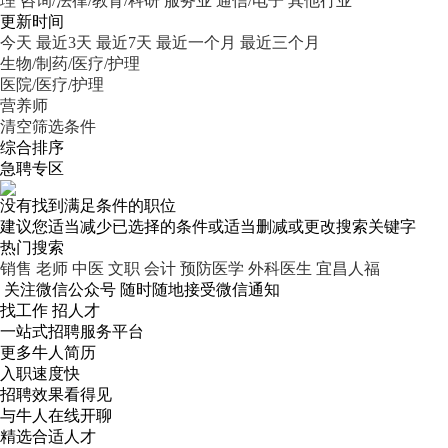
理
咨询/法律/教育/科研
服务业
通信/电子
其他行业
更新时间
今天
最近3天
最近7天
最近一个月
最近三个月
生物/制药/医疗/护理
医院/医疗/护理
营养师
清空筛选条件
综合排序
急聘专区
没有找到满足条件的职位
建议您适当减少已选择的条件或适当删减或更改搜索关键字
热门搜索
销售
老师
中医
文职
会计
预防医学
外科医生
宜昌人福
关注微信公众号
随时随地接受微信通知
找工作 招人才
一站式招聘服务平台
更多牛人简历
入职速度快
招聘效果看得见
与牛人在线开聊
精选合适人才