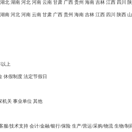
湖北
湖南
河北
河南
云南
甘肃
广西
贵州
海南
吉林
江西
四川
陕
湖南
河北
河南
云南
甘肃
广西
贵州
海南
吉林
江西
四川
陕西
山
年以上
金
休假制度
法定节假日
家机关
事业单位
其他
/客服/技术支持
会计/金融/银行/保险
生产/营运/采购/物流
生物/制