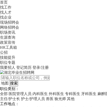
首页
找工作
找人才
找企业
现场招聘会
网络招聘会
职场资讯
生源查询
政策宣传
HR工具箱
公招
技能提升
职位专题
我要招人
登记简历
登录/注册
地图
职位类别：
全部
医院管理人员
内科医生
外科医生
专科医生
牙科医生
麻醉
主任/护士长
护士/护理人员
兽医
验光师
其他
工作地点：