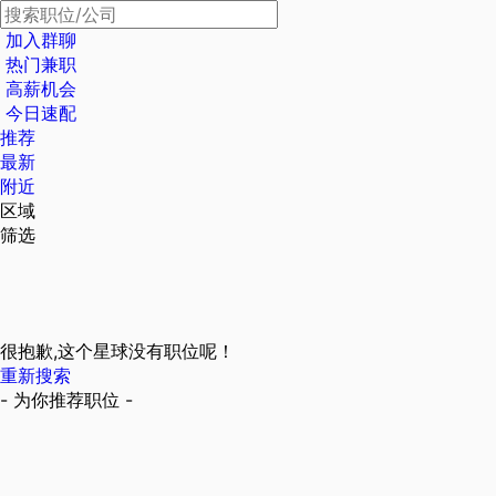
加入群聊
热门兼职
高薪机会
今日速配
推荐
最新
附近
区域
筛选
很抱歉,这个星球没有职位呢！
重新搜索
- 为你推荐职位 -