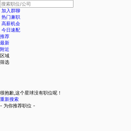
加入群聊
热门兼职
高薪机会
今日速配
推荐
最新
附近
区域
筛选
很抱歉,这个星球没有职位呢！
重新搜索
- 为你推荐职位 -