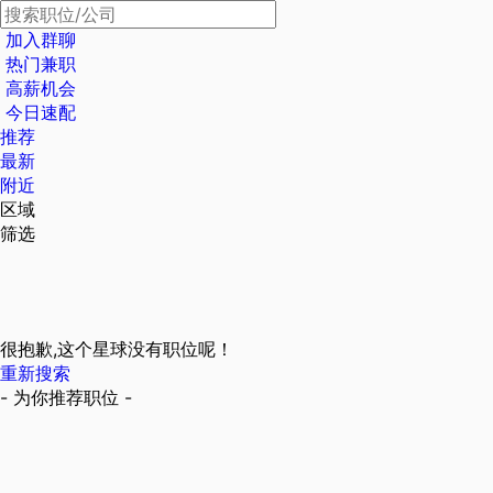
加入群聊
热门兼职
高薪机会
今日速配
推荐
最新
附近
区域
筛选
很抱歉,这个星球没有职位呢！
重新搜索
- 为你推荐职位 -