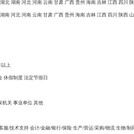
湖北
湖南
河北
河南
云南
甘肃
广西
贵州
海南
吉林
江西
四川
陕
湖南
河北
河南
云南
甘肃
广西
贵州
海南
吉林
江西
四川
陕西
山
年以上
金
休假制度
法定节假日
家机关
事业单位
其他
/客服/技术支持
会计/金融/银行/保险
生产/营运/采购/物流
生物/制