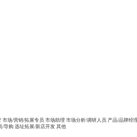
管
市场/营销/拓展专员
市场助理
市场分析/调研人员
产品/品牌经
员/导购
选址拓展/新店开发
其他