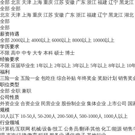
全部
北京
天津
上海
重庆
江苏
安徽
广东
浙江
福建
辽宁
黑龙江
全部
全部
北京
天津
上海
重庆
江苏
安徽
广东
浙江
福建
辽宁
黑龙江
湖北
全部
全部
薪资待遇
全部
2000以上
4000以上
6000以上
8000以上
10000以上
学历要求
不限
高中
中专
大专
本科
硕士
博士
经验要求
不限
应届毕业生
1年以上
2年以上
3年以上
5年以上
8年以上
10
福利
三险一金
五险一金
包吃住
综合补贴
年终奖金
奖励计划
销售奖
职位类型
全部
全职
兼职
公司性质
外资企业
合资企业
民营企业
股份制企业
集体企业
上市公司
国
规模
10人以下
10-50人
50-200人
200-500人
500-1000人
1000人以上
行业领域
计算机/互联网
机械/设备/技工
公务员/翻译/其他
化工/能源
销售