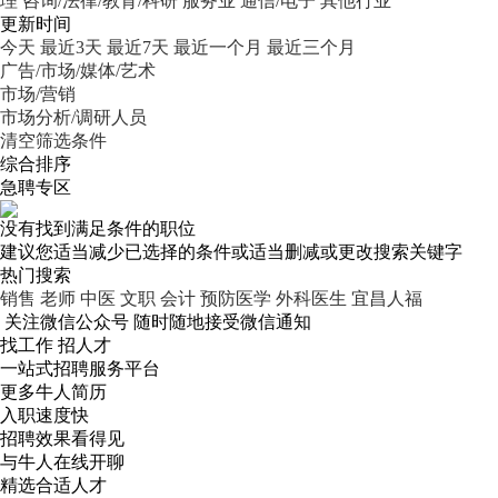
理
咨询/法律/教育/科研
服务业
通信/电子
其他行业
更新时间
今天
最近3天
最近7天
最近一个月
最近三个月
广告/市场/媒体/艺术
市场/营销
市场分析/调研人员
清空筛选条件
综合排序
急聘专区
没有找到满足条件的职位
建议您适当减少已选择的条件或适当删减或更改搜索关键字
热门搜索
销售
老师
中医
文职
会计
预防医学
外科医生
宜昌人福
关注微信公众号
随时随地接受微信通知
找工作 招人才
一站式招聘服务平台
更多牛人简历
入职速度快
招聘效果看得见
与牛人在线开聊
精选合适人才