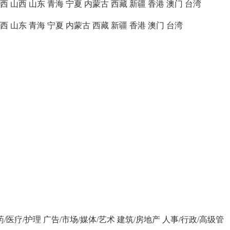
西
山西
山东
青海
宁夏
内蒙古
西藏
新疆
香港
澳门
台湾
西
山东
青海
宁夏
内蒙古
西藏
新疆
香港
澳门
台湾
药/医疗/护理
广告/市场/媒体/艺术
建筑/房地产
人事/行政/高级管