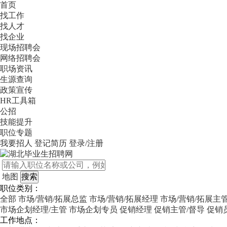
首页
找工作
找人才
找企业
现场招聘会
网络招聘会
职场资讯
生源查询
政策宣传
HR工具箱
公招
技能提升
职位专题
我要招人
登记简历
登录/注册
地图
职位类别：
全部
市场/营销/拓展总监
市场/营销/拓展经理
市场/营销/拓展主
市场企划经理/主管
市场企划专员
促销经理
促销主管/督导
促销
工作地点：