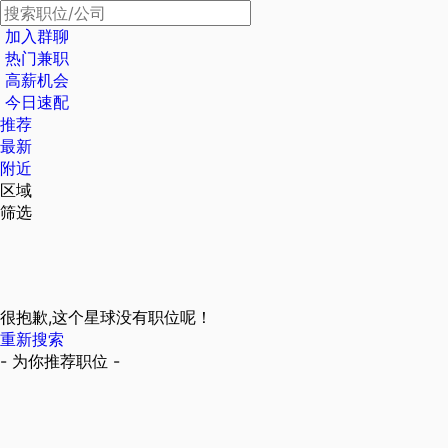
加入群聊
热门兼职
高薪机会
今日速配
推荐
最新
附近
区域
筛选
很抱歉,这个星球没有职位呢！
重新搜索
- 为你推荐职位 -