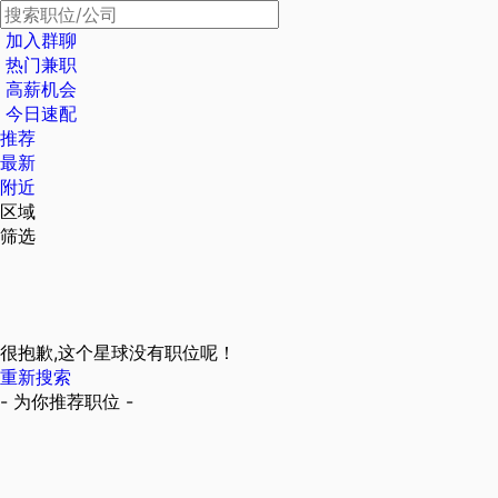
加入群聊
热门兼职
高薪机会
今日速配
推荐
最新
附近
区域
筛选
很抱歉,这个星球没有职位呢！
重新搜索
- 为你推荐职位 -