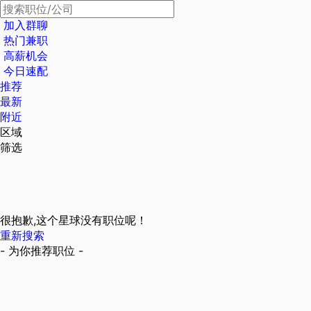
加入群聊
热门兼职
高薪机会
今日速配
推荐
最新
附近
区域
筛选
很抱歉,这个星球没有职位呢！
重新搜索
- 为你推荐职位 -