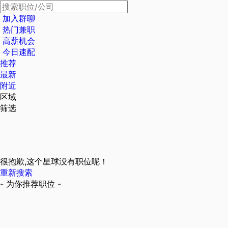
加入群聊
热门兼职
高薪机会
今日速配
推荐
最新
附近
区域
筛选
很抱歉,这个星球没有职位呢！
重新搜索
- 为你推荐职位 -