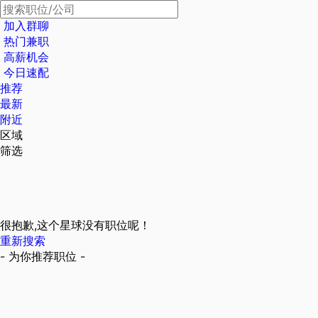
加入群聊
热门兼职
高薪机会
今日速配
推荐
最新
附近
区域
筛选
很抱歉,这个星球没有职位呢！
重新搜索
- 为你推荐职位 -