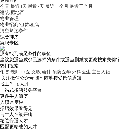
更新时间
今天
最近3天
最近7天
最近一个月
最近三个月
建筑/房地产
物业管理
物业招商/租赁/租售
清空筛选条件
综合排序
急聘专区
没有找到满足条件的职位
建议您适当减少已选择的条件或适当删减或更改搜索关键字
热门搜索
销售
老师
中医
文职
会计
预防医学
外科医生
宜昌人福
关注微信公众号
随时随地接受微信通知
找工作 招人才
一站式招聘服务平台
更多牛人简历
入职速度快
招聘效果看得见
与牛人在线开聊
精选合适人才
匹配更精准的人才