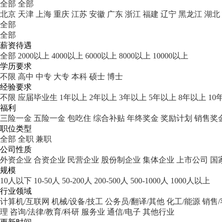
全部
全部
北京
天津
上海
重庆
江苏
安徽
广东
浙江
福建
辽宁
黑龙江
湖北
全部
全部
薪资待遇
全部
2000以上
4000以上
6000以上
8000以上
10000以上
学历要求
不限
高中
中专
大专
本科
硕士
博士
经验要求
不限
应届毕业生
1年以上
2年以上
3年以上
5年以上
8年以上
10
福利
三险一金
五险一金
包吃住
综合补贴
年终奖金
奖励计划
销售奖
职位类型
全部
全职
兼职
公司性质
外资企业
合资企业
民营企业
股份制企业
集体企业
上市公司
国
规模
10人以下
10-50人
50-200人
200-500人
500-1000人
1000人以上
行业领域
计算机/互联网
机械/设备/技工
公务员/翻译/其他
化工/能源
销售
理
咨询/法律/教育/科研
服务业
通信/电子
其他行业