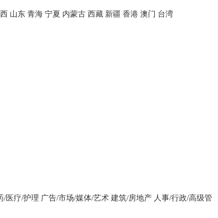
西
山东
青海
宁夏
内蒙古
西藏
新疆
香港
澳门
台湾
药/医疗/护理
广告/市场/媒体/艺术
建筑/房地产
人事/行政/高级管