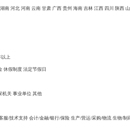
湖南
河北
河南
云南
甘肃
广西
贵州
海南
吉林
江西
四川
陕西
山
年以上
金
休假制度
法定节假日
家机关
事业单位
其他
/客服/技术支持
会计/金融/银行/保险
生产/营运/采购/物流
生物/制