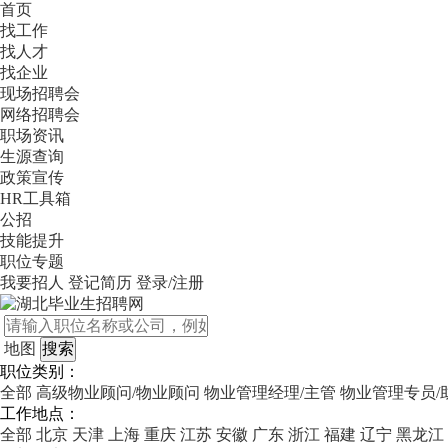
首页
找工作
找人才
找企业
现场招聘会
网络招聘会
职场资讯
生源查询
政策宣传
HR工具箱
公招
技能提升
职位专题
我要招人
登记简历
登录/注册
地图
职位类别：
全部
高级物业顾问/物业顾问
物业管理经理/主管
物业管理专员/
工作地点：
全部
北京
天津
上海
重庆
江苏
安徽
广东
浙江
福建
辽宁
黑龙江