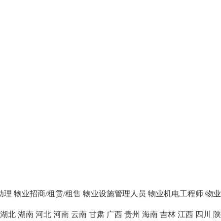
助理
物业招商/租赁/租售
物业设施管理人员
物业机电工程师
物业
湖北
湖南
河北
河南
云南
甘肃
广西
贵州
海南
吉林
江西
四川
陕