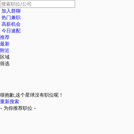
加入群聊
热门兼职
高薪机会
今日速配
推荐
最新
附近
区域
筛选
很抱歉,这个星球没有职位呢！
重新搜索
- 为你推荐职位 -