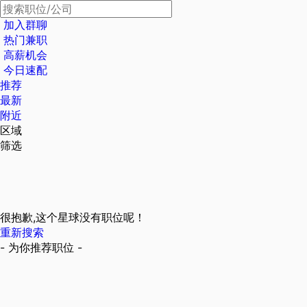
加入群聊
热门兼职
高薪机会
今日速配
推荐
最新
附近
区域
筛选
很抱歉,这个星球没有职位呢！
重新搜索
- 为你推荐职位 -