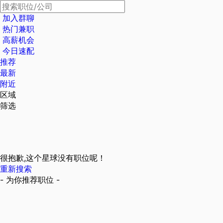
加入群聊
热门兼职
高薪机会
今日速配
推荐
最新
附近
区域
筛选
很抱歉,这个星球没有职位呢！
重新搜索
- 为你推荐职位 -