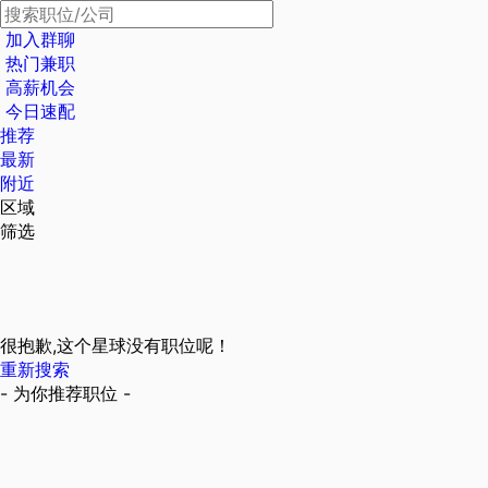
加入群聊
热门兼职
高薪机会
今日速配
推荐
最新
附近
区域
筛选
很抱歉,这个星球没有职位呢！
重新搜索
- 为你推荐职位 -