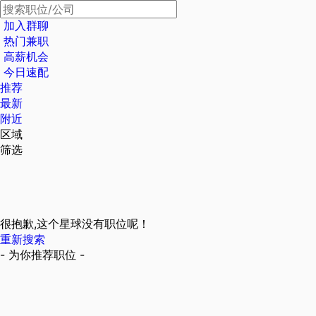
加入群聊
热门兼职
高薪机会
今日速配
推荐
最新
附近
区域
筛选
很抱歉,这个星球没有职位呢！
重新搜索
- 为你推荐职位 -