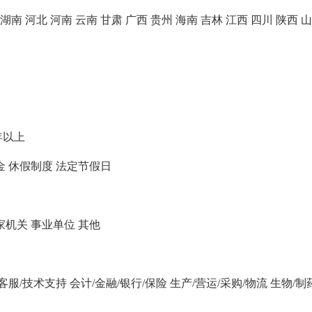
湖南
河北
河南
云南
甘肃
广西
贵州
海南
吉林
江西
四川
陕西
山
年以上
金
休假制度
法定节假日
家机关
事业单位
其他
/客服/技术支持
会计/金融/银行/保险
生产/营运/采购/物流
生物/制