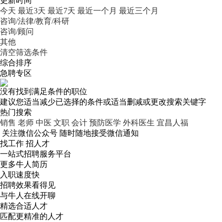
更新时间
今天
最近3天
最近7天
最近一个月
最近三个月
咨询/法律/教育/科研
咨询/顾问
其他
清空筛选条件
综合排序
急聘专区
没有找到满足条件的职位
建议您适当减少已选择的条件或适当删减或更改搜索关键字
热门搜索
销售
老师
中医
文职
会计
预防医学
外科医生
宜昌人福
关注微信公众号
随时随地接受微信通知
找工作 招人才
一站式招聘服务平台
更多牛人简历
入职速度快
招聘效果看得见
与牛人在线开聊
精选合适人才
匹配更精准的人才