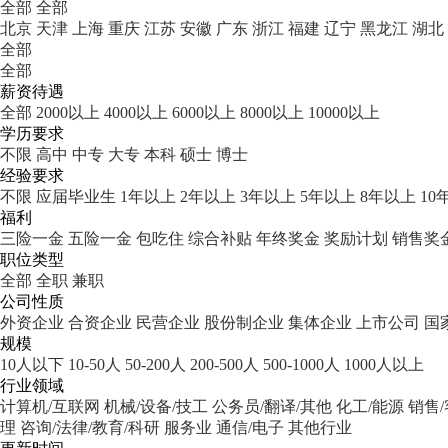
全部
全部
北京
天津
上海
重庆
江苏
安徽
广东
浙江
福建
辽宁
黑龙江
湖北
全部
全部
薪资待遇
全部
2000以上
4000以上
6000以上
8000以上
10000以上
学历要求
不限
高中
中专
大专
本科
硕士
博士
经验要求
不限
应届毕业生
1年以上
2年以上
3年以上
5年以上
8年以上
10
福利
三险一金
五险一金
包吃住
综合补贴
年终奖金
奖励计划
销售奖
职位类型
全部
全职
兼职
公司性质
外资企业
合资企业
民营企业
股份制企业
集体企业
上市公司
国
规模
10人以下
10-50人
50-200人
200-500人
500-1000人
1000人以上
行业领域
计算机/互联网
机械/设备/技工
公务员/翻译/其他
化工/能源
销售
理
咨询/法律/教育/科研
服务业
通信/电子
其他行业