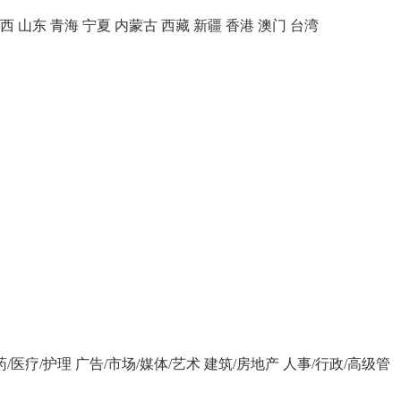
西
山东
青海
宁夏
内蒙古
西藏
新疆
香港
澳门
台湾
药/医疗/护理
广告/市场/媒体/艺术
建筑/房地产
人事/行政/高级管