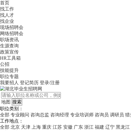
首页
找工作
找人才
找企业
现场招聘会
网络招聘会
职场资讯
生源查询
政策宣传
HR工具箱
公招
技能提升
职位专题
我要招人
登记简历
登录/注册
地图
职位类别：
全部
专业顾问
咨询总监
咨询经理
专业培训师
咨询员
调研员
猎
工作地点：
全部
北京
天津
上海
重庆
江苏
安徽
广东
浙江
福建
辽宁
黑龙江