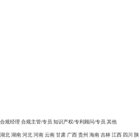
合规经理
合规主管/专员
知识产权/专利顾问/专员
其他
湖北
湖南
河北
河南
云南
甘肃
广西
贵州
海南
吉林
江西
四川
陕