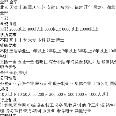
全部
全部
北京
天津
上海
重庆
江苏
安徽
广东
浙江
福建
辽宁
黑龙江
湖北
全部
全部
薪资待遇
全部
2000以上
4000以上
6000以上
8000以上
10000以上
学历要求
不限
高中
中专
大专
本科
硕士
博士
经验要求
不限
应届毕业生
1年以上
2年以上
3年以上
5年以上
8年以上
10
福利
三险一金
五险一金
包吃住
综合补贴
年终奖金
奖励计划
销售奖
职位类型
全部
全职
兼职
公司性质
外资企业
合资企业
民营企业
股份制企业
集体企业
上市公司
国
规模
10人以下
10-50人
50-200人
200-500人
500-1000人
1000人以上
行业领域
计算机/互联网
机械/设备/技工
公务员/翻译/其他
化工/能源
销售
理
咨询/法律/教育/科研
服务业
通信/电子
其他行业