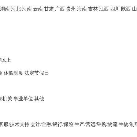
湖南
河北
河南
云南
甘肃
广西
贵州
海南
吉林
江西
四川
陕西
山
年以上
金
休假制度
法定节假日
家机关
事业单位
其他
/客服/技术支持
会计/金融/银行/保险
生产/营运/采购/物流
生物/制