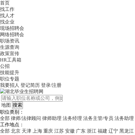
首页
找工作
找人才
找企业
现场招聘会
网络招聘会
职场资讯
生源查询
政策宣传
HR工具箱
公招
技能提升
职位专题
我要招人
登记简历
登录/注册
地图
职位类别：
全部
律师/法律顾问
律师助理
法务经理
法务主管/专员
法务助理
工作地点：
全部
北京
天津
上海
重庆
江苏
安徽
广东
浙江
福建
辽宁
黑龙江