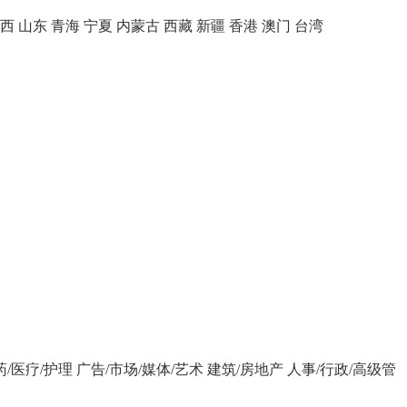
西
山东
青海
宁夏
内蒙古
西藏
新疆
香港
澳门
台湾
药/医疗/护理
广告/市场/媒体/艺术
建筑/房地产
人事/行政/高级管