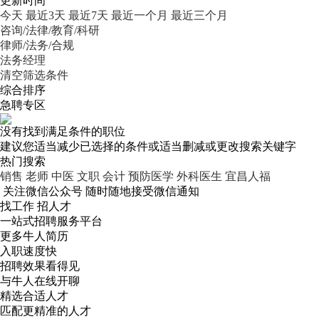
更新时间
今天
最近3天
最近7天
最近一个月
最近三个月
咨询/法律/教育/科研
律师/法务/合规
法务经理
清空筛选条件
综合排序
急聘专区
没有找到满足条件的职位
建议您适当减少已选择的条件或适当删减或更改搜索关键字
热门搜索
销售
老师
中医
文职
会计
预防医学
外科医生
宜昌人福
关注微信公众号
随时随地接受微信通知
找工作 招人才
一站式招聘服务平台
更多牛人简历
入职速度快
招聘效果看得见
与牛人在线开聊
精选合适人才
匹配更精准的人才