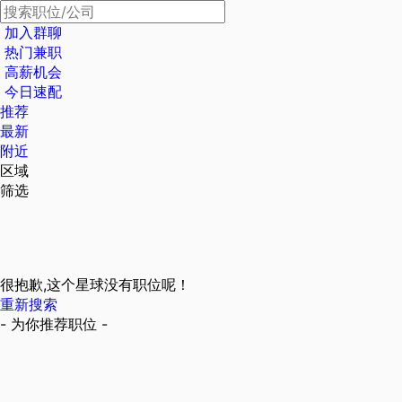
加入群聊
热门兼职
高薪机会
今日速配
推荐
最新
附近
区域
筛选
很抱歉,这个星球没有职位呢！
重新搜索
- 为你推荐职位 -