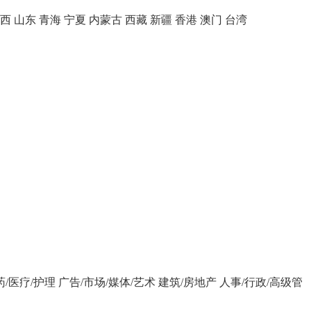
西
山东
青海
宁夏
内蒙古
西藏
新疆
香港
澳门
台湾
药/医疗/护理
广告/市场/媒体/艺术
建筑/房地产
人事/行政/高级管