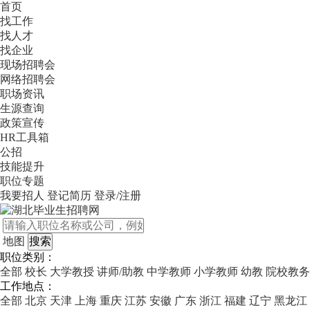
首页
找工作
找人才
找企业
现场招聘会
网络招聘会
职场资讯
生源查询
政策宣传
HR工具箱
公招
技能提升
职位专题
我要招人
登记简历
登录/注册
地图
职位类别：
全部
校长
大学教授
讲师/助教
中学教师
小学教师
幼教
院校教务
工作地点：
全部
北京
天津
上海
重庆
江苏
安徽
广东
浙江
福建
辽宁
黑龙江