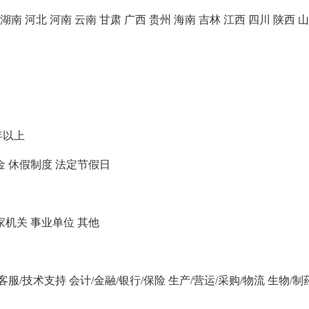
湖南
河北
河南
云南
甘肃
广西
贵州
海南
吉林
江西
四川
陕西
山
年以上
金
休假制度
法定节假日
家机关
事业单位
其他
/客服/技术支持
会计/金融/银行/保险
生产/营运/采购/物流
生物/制