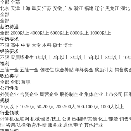
全部
全部
北京
天津
上海
重庆
江苏
安徽
广东
浙江
福建
辽宁
黑龙江
湖北
全部
全部
薪资待遇
全部
2000以上
4000以上
6000以上
8000以上
10000以上
学历要求
不限
高中
中专
大专
本科
硕士
博士
经验要求
不限
应届毕业生
1年以上
2年以上
3年以上
5年以上
8年以上
10
福利
三险一金
五险一金
包吃住
综合补贴
年终奖金
奖励计划
销售奖
职位类型
全部
全职
兼职
公司性质
外资企业
合资企业
民营企业
股份制企业
集体企业
上市公司
国
规模
10人以下
10-50人
50-200人
200-500人
500-1000人
1000人以上
行业领域
计算机/互联网
机械/设备/技工
公务员/翻译/其他
化工/能源
销售
理
咨询/法律/教育/科研
服务业
通信/电子
其他行业