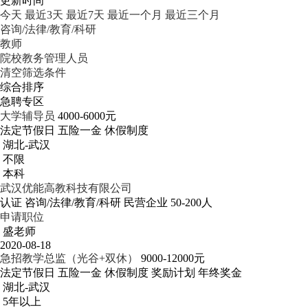
更新时间
今天
最近3天
最近7天
最近一个月
最近三个月
咨询/法律/教育/科研
教师
院校教务管理人员
清空筛选条件
综合排序
急聘专区
大学辅导员
4000-6000元
法定节假日
五险一金
休假制度
湖北-武汉
不限
本科
武汉优能高教科技有限公司
认证
咨询/法律/教育/科研
民营企业
50-200人
申请职位
盛老师
2020-08-18
急招教学总监（光谷+双休）
9000-12000元
法定节假日
五险一金
休假制度
奖励计划
年终奖金
湖北-武汉
5年以上