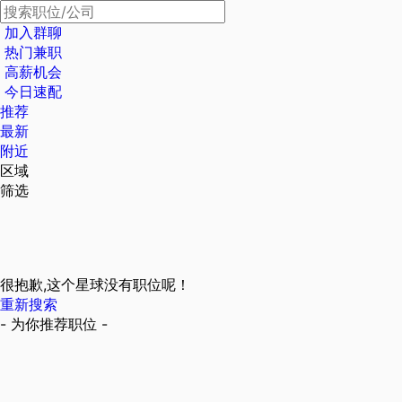
加入群聊
热门兼职
高薪机会
今日速配
推荐
最新
附近
区域
筛选
很抱歉,这个星球没有职位呢！
重新搜索
- 为你推荐职位 -