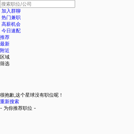
加入群聊
热门兼职
高薪机会
今日速配
推荐
最新
附近
区域
筛选
很抱歉,这个星球没有职位呢！
重新搜索
- 为你推荐职位 -