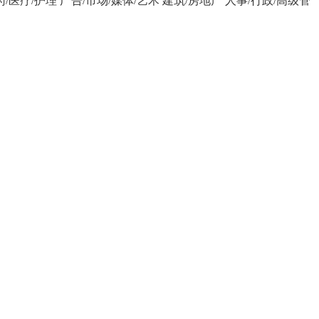
药/医疗/护理
广告/市场/媒体/艺术
建筑/房地产
人事/行政/高级管