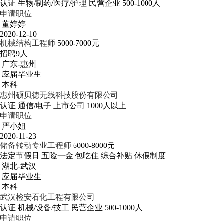
认证
生物/制药/医疗/护理
民营企业
500-1000人
申请职位
董婷婷
2020-12-10
机械结构工程师
5000-7000元
招聘9人
广东-惠州
应届毕业生
本科
惠州硕贝德无线科技股份有限公司
认证
通信/电子
上市公司
1000人以上
申请职位
严小姐
2020-11-23
储备转动专业工程师
6000-8000元
法定节假日
五险一金
包吃住
综合补贴
休假制度
湖北-武汉
应届毕业生
本科
武汉检安石化工程有限公司
认证
机械/设备/技工
民营企业
500-1000人
申请职位