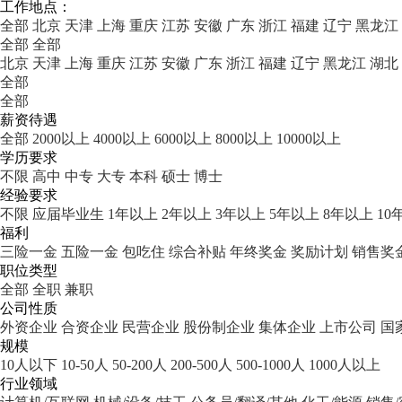
工作地点：
全部
北京
天津
上海
重庆
江苏
安徽
广东
浙江
福建
辽宁
黑龙江
全部
全部
北京
天津
上海
重庆
江苏
安徽
广东
浙江
福建
辽宁
黑龙江
湖北
全部
全部
薪资待遇
全部
2000以上
4000以上
6000以上
8000以上
10000以上
学历要求
不限
高中
中专
大专
本科
硕士
博士
经验要求
不限
应届毕业生
1年以上
2年以上
3年以上
5年以上
8年以上
10
福利
三险一金
五险一金
包吃住
综合补贴
年终奖金
奖励计划
销售奖
职位类型
全部
全职
兼职
公司性质
外资企业
合资企业
民营企业
股份制企业
集体企业
上市公司
国
规模
10人以下
10-50人
50-200人
200-500人
500-1000人
1000人以上
行业领域