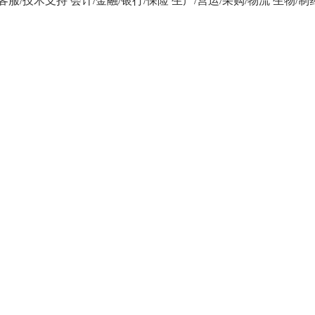
/客服/技术支持
会计/金融/银行/保险
生产/营运/采购/物流
生物/制