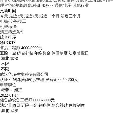
计算机/互联网
机械/设备/技工
公务员/翻译/其他
化工/能源
销售
理
咨询/法律/教育/科研
服务业
通信/电子
其他行业
更新时间
今天
最近3天
最近7天
最近一个月
最近三个月
机械/设备/技工
机械/设备
清空筛选条件
综合排序
急聘专区
售后工程师
4000-9000元
五险一金
综合补贴
年终奖金
休假制度
法定节假日
湖北-武汉
不限
不限
武汉华瑞生物科技有限公司
认证
生物/制药/医疗/护理
民营企业
50-200人
申请职位
程蓉 · 经理
2022-01-14
储备静设备工程师
6000-8000元
法定节假日
五险一金
包吃住
综合补贴
休假制度
湖北-武汉