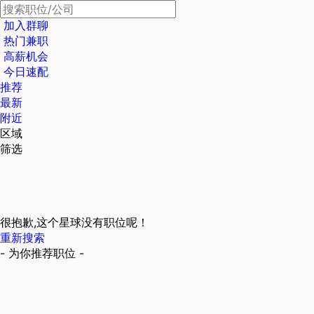
加入群聊
热门兼职
高薪机会
今日速配
推荐
最新
附近
区域
筛选
很抱歉,这个星球没有职位呢！
重新搜索
- 为你推荐职位 -