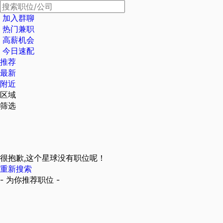
加入群聊
热门兼职
高薪机会
今日速配
推荐
最新
附近
区域
筛选
很抱歉,这个星球没有职位呢！
重新搜索
- 为你推荐职位 -