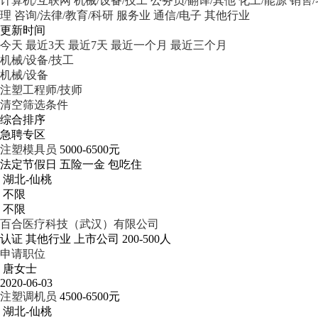
计算机/互联网
机械/设备/技工
公务员/翻译/其他
化工/能源
销售
理
咨询/法律/教育/科研
服务业
通信/电子
其他行业
更新时间
今天
最近3天
最近7天
最近一个月
最近三个月
机械/设备/技工
机械/设备
注塑工程师/技师
清空筛选条件
综合排序
急聘专区
注塑模具员
5000-6500元
法定节假日
五险一金
包吃住
湖北-仙桃
不限
不限
百合医疗科技（武汉）有限公司
认证
其他行业
上市公司
200-500人
申请职位
唐女士
2020-06-03
注塑调机员
4500-6500元
湖北-仙桃