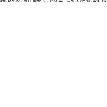
/客服/技术支持
会计/金融/银行/保险
生产/营运/采购/物流
生物/制