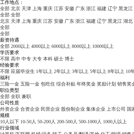
工作地点：
全部
北京
天津
上海
重庆
江苏
安徽
广东
浙江
福建
辽宁
黑龙江
全部
全部
北京
天津
上海
重庆
江苏
安徽
广东
浙江
福建
辽宁
黑龙江
湖北
全部
全部
薪资待遇
全部
2000以上
4000以上
6000以上
8000以上
10000以上
学历要求
不限
高中
中专
大专
本科
硕士
博士
经验要求
不限
应届毕业生
1年以上
2年以上
3年以上
5年以上
8年以上
10
福利
三险一金
五险一金
包吃住
综合补贴
年终奖金
奖励计划
销售奖
职位类型
全部
全职
兼职
公司性质
外资企业
合资企业
民营企业
股份制企业
集体企业
上市公司
国
规模
10人以下
10-50人
50-200人
200-500人
500-1000人
1000人以上
行业领域