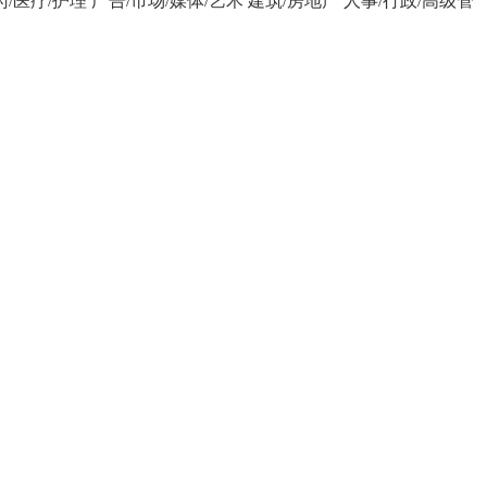
药/医疗/护理
广告/市场/媒体/艺术
建筑/房地产
人事/行政/高级管