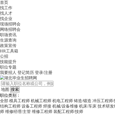
首页
找工作
找人才
找企业
现场招聘会
网络招聘会
职场资讯
生源查询
政策宣传
HR工具箱
公招
技能提升
职位专题
我要招人
登记简历
登录/注册
地图
职位类别：
全部
模具工程师
机械工程师
机电工程师
铸造/锻造
冲压工程师/
结构工程师
设备工程师
焊接
机械/设备维修
机床/车床
技术研发
师
维修经理/主管
维修工程师
装配工程师/技师