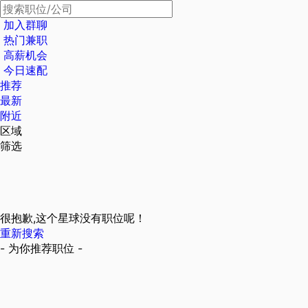
加入群聊
热门兼职
高薪机会
今日速配
推荐
最新
附近
区域
筛选
很抱歉,这个星球没有职位呢！
重新搜索
- 为你推荐职位 -