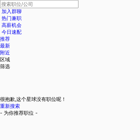
加入群聊
热门兼职
高薪机会
今日速配
推荐
最新
附近
区域
筛选
很抱歉,这个星球没有职位呢！
重新搜索
- 为你推荐职位 -