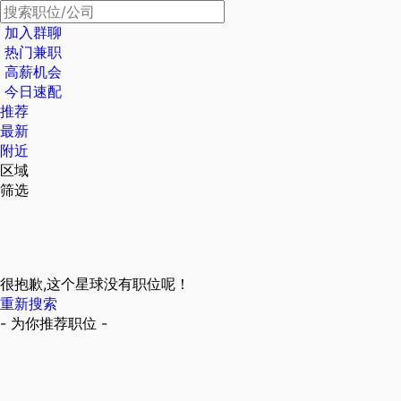
加入群聊
热门兼职
高薪机会
今日速配
推荐
最新
附近
区域
筛选
很抱歉,这个星球没有职位呢！
重新搜索
- 为你推荐职位 -